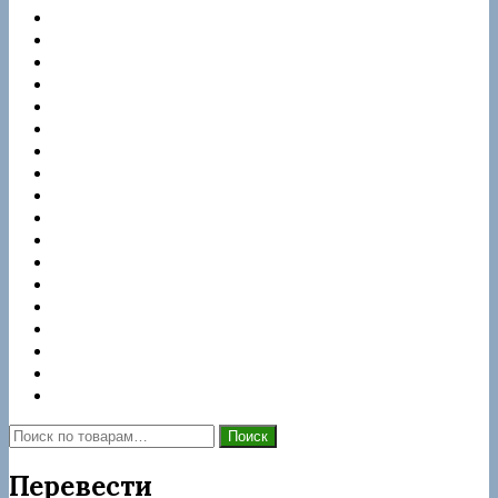
Ford
Hyundai
Jaguar
JCB
JMC
KIA
Mercedes
Nissan
Peugeot
Renault
Samsung
Ssangyong
Suzuki
Tata
Фото неисправностей
Контакты
Магазин
Корзина
Искать:
Поиск
Перевести