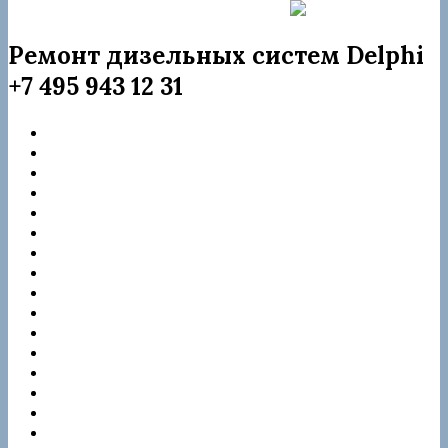
Форсунка rebuild 28342997
Ремонт дизельных систем Delphi
+7 495 943 12 31
Citroen
Dacia
DAF
Ford
Hyundai
Jaguar
JCB
JMC
KIA
Mercedes
Nissan
Peugeot
Renault
Samsung
Ssangyong
Suzuki