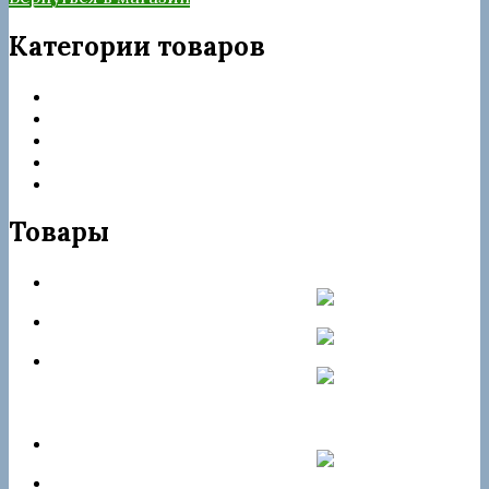
Категории товаров
Запчасти Delphi
Категории товаров
Насос-форсунки
ТНВД
Форсунки
Товары
Форсунка rebuild 28264952
Форсунка rebuild R05501D
Форсунка rebuild JMC
1112100TAR
Форсунка rebuild 28229873