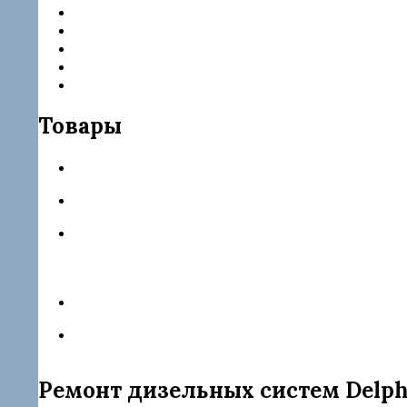
Запчасти Delphi
Категории товаров
Насос-форсунки
ТНВД
Форсунки
Товары
Форсунка rebuild 28264952
Форсунка rebuild R05501D
Форсунка rebuild JMC 1112100TAR
Форсунка rebuild 28229873
Форсунка rebuild 28342997
Ремонт дизельных систем Delphi 