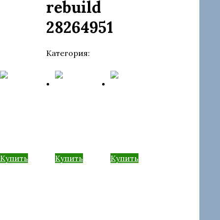
rebuild
28264951
Категория:
Форсунки
а
Форсунка
Форсунка
Форсунка
rebuild
rebuild
rebuild
28229873
28229873
28236381
Купить
Купить
Купить