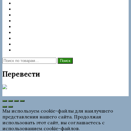
Renault
Samsung
Ssangyong
Suzuki
Tata
Фото неисправностей
Контакты
Магазин
Корзина
Искать:
Поиск
Перевести
Сайт работает на WordPress
Мы используем cookie-файлы для наилучшего
представления нашего сайта. Продолжая
использовать этот сайт, вы соглашаетесь с
использованием cookie-файлов.