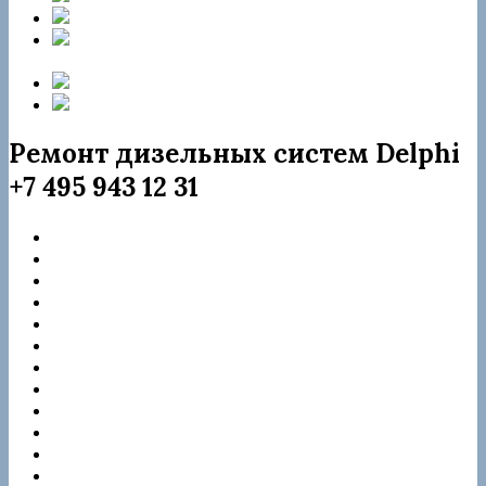
Форсунка rebuild R05501D
Форсунка
rebuild JMC 1112100TAR
Форсунка rebuild 28229873
Форсунка rebuild 28342997
Ремонт дизельных систем Delphi
+7 495 943 12 31
Citroen
Dacia
DAF
Ford
Hyundai
Jaguar
JCB
JMC
KIA
Mercedes
Nissan
Peugeot