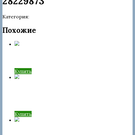
28229873
Категория:
Форсунки
Похожие
Форсунка rebuild R03902D
Купить
Форсунка rebuild SsangYong
A6640170121 EJBR04501D
Купить
Форсунка rebuild 28264951