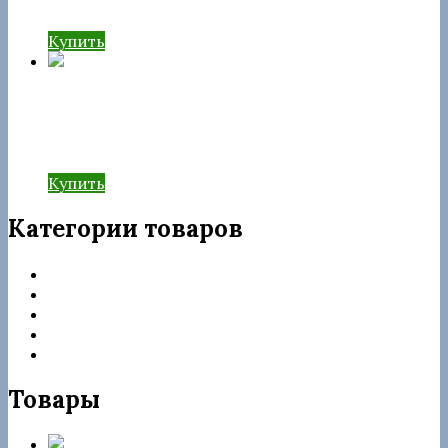
Купить
Форсунка rebuild JMC
1112100TAR
Купить
Категории товаров
Запчасти Delphi
Категории товаров
Насос-форсунки
ТНВД
Форсунки
Товары
Форсунка rebuild 28264952