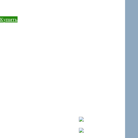
622B
Купить