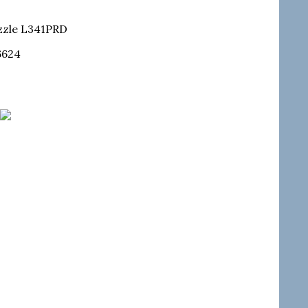
zle L341PRD
6624
льный
Оригинальный
клапан
и
форсунки
Delphi
9308-