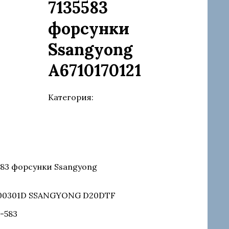
7135583
форсунки
Ssangyong
A6710170121
Категория:
Запчасти Delphi
583 форсунки Ssangyong
R00301D SSANGYONG D20DTF
5-583