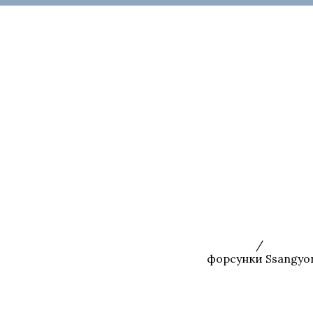
Главная
/
Запчаст
форсунки Ssangyon