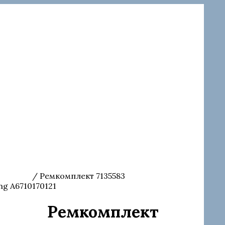
и Delphi
/ Ремкомплект 7135583
g A6710170121
Ремкомплект