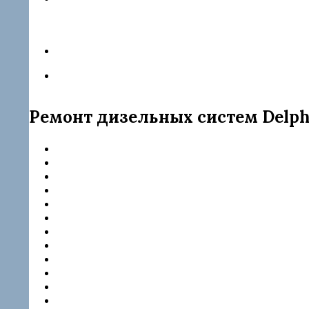
Форсунка rebuild JMC 1112100TAR
Форсунка rebuild 28229873
Форсунка rebuild 28342997
Ремонт дизельных систем Delphi 
Citroen
Dacia
DAF
Ford
Hyundai
Jaguar
JCB
JMC
KIA
Mercedes
Nissan
Peugeot