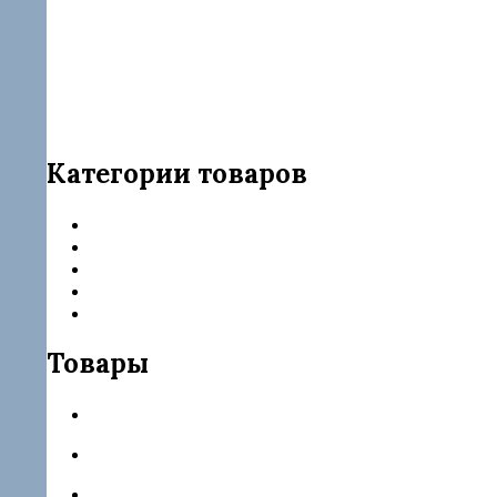
Категории товаров
Запчасти Delphi
Категории товаров
Насос-форсунки
ТНВД
Форсунки
Товары
Форсунка rebuild 28264952
Форсунка rebuild R05501D