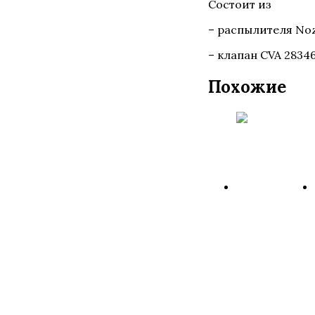
Состоит из
– распылителя Noz
– клапан CVA 2834
Похожие
Оригина
клапан
форсунк
Delphi
9308-