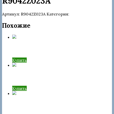
R9042Z023A
Артикул:
R9042Z023A
Категория:
ТНВД
Похожие
ТНВД rebuild 167000741R
Купить
ТНВД Delphi 28297641
Купить
ТНВД rebuild 28307889