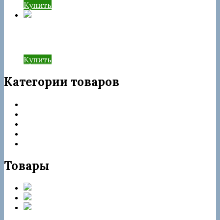
Купить
ТНВД rebuild R9042Z023A
Купить
Категории товаров
Запчасти Delphi
Категории товаров
Насос-форсунки
ТНВД
Форсунки
Товары
Форсунка rebuild 28264952
Форсунка rebuild R05501D
Форсунка
rebuild JMC 1112100TAR