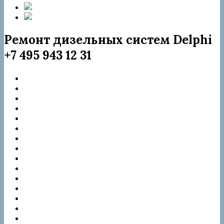
Форсунка rebuild 28229873
Форсунка rebuild 28342997
Ремонт дизельных систем Delphi
+7 495 943 12 31
Citroen
Dacia
DAF
Ford
Hyundai
Jaguar
JCB
JMC
KIA
Mercedes
Nissan
Peugeot
Renault
Samsung
Ssangyong